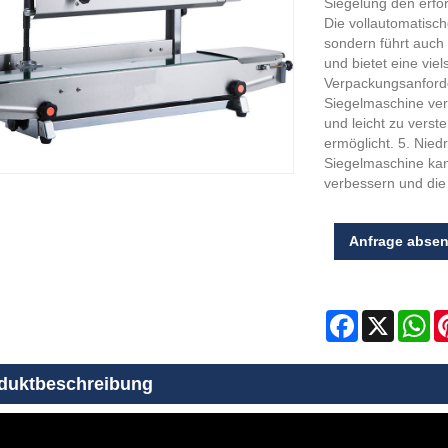
Siegelung den erford
Die vollautomatisch
sondern führt auch
und bietet eine vie
Verpackungsanforde
Siegelmaschine verf
und leicht zu verst
ermöglicht. 5. Nied
Siegelmaschine kann
verbessern und di
Anfrage abse
Facebook
X
Wh
duktbeschreibung