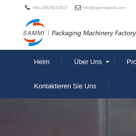
+86-18929213917
Info@sammipack.com
Heim
Über Uns
Pr
Kontaktieren Sie Uns