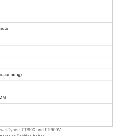
nute
nspannung)
 MM
r zwei Typen: FR900 und FR900V
zontaler Position halten