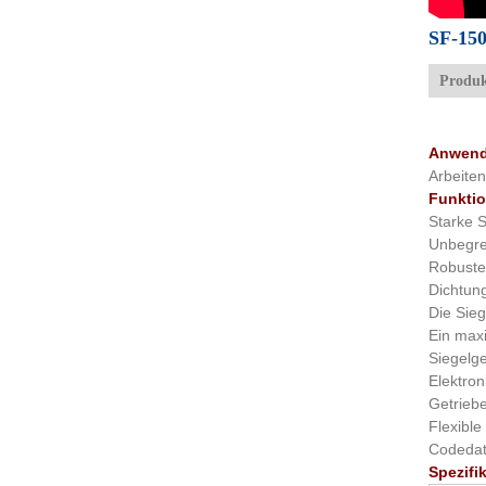
SF-150
Produk
Anwen
Arbeiten
Funkti
Starke S
Unbegre
Robuste,
Dichtung
Die Sieg
Ein maxi
Siegelge
Elektro
Getriebe
Flexible
Codeda
Spezifi