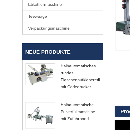
Etikettiermaschine
Teewaage
Verpackungsmaschine
NEUE PRODUKTE
Halbautomatisches
rundes
Flaschenaufkleberetikett
mit Codedrucker
Halbautomatische
Pro
Pulverfüllmaschine
mit Zuführband