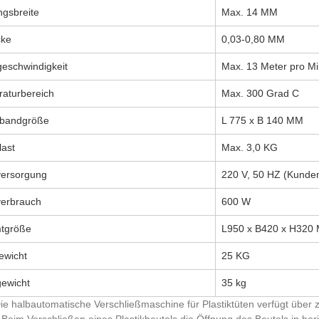
ngsbreite
Max. 14 MM
cke
0,03-0,80 MM
geschwindigkeit
Max. 13 Meter pro Mi
aturbereich
Max. 300 Grad C
rbandgröße
L 775 x B 140 MM
last
Max. 3,0 KG
ersorgung
220 V, 50 HZ (Kunde
erbrauch
600 W
tgröße
L950 x B420 x H320
ewicht
25 KG
gewicht
35 kg
e halbautomatische Verschließmaschine für Plastiktüten verfügt übe
Beim Verschließen eines Plastikbeutels die Öffnung des Beutels in hori