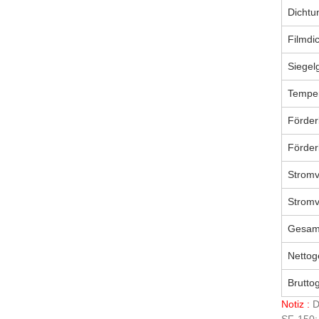
Dichtu
Filmdi
Siegel
Temper
Förde
Förder
Stromv
Stromv
Gesam
Nettog
Brutto
Notiz :
Di
SF-150: 