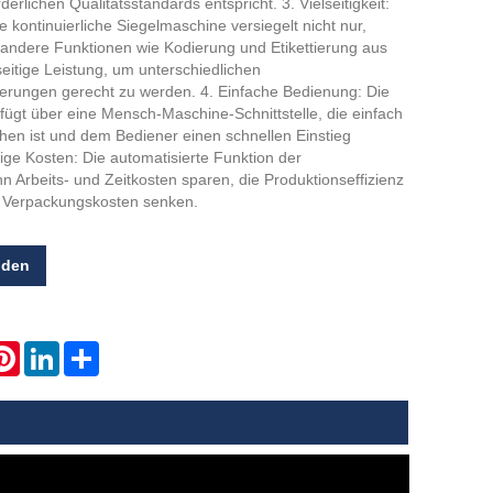
erlichen Qualitätsstandards entspricht. 3. Vielseitigkeit:
e kontinuierliche Siegelmaschine versiegelt nicht nur,
 andere Funktionen wie Kodierung und Etikettierung aus
lseitige Leistung, um unterschiedlichen
rungen gerecht zu werden. 4. Einfache Bedienung: Die
ügt über eine Mensch-Maschine-Schnittstelle, die einfach
ehen ist und dem Bediener einen schnellen Einstieg
rige Kosten: Die automatisierte Funktion der
 Arbeits- und Zeitkosten sparen, die Produktionseffizienz
e Verpackungskosten senken.
nden
atsApp
Pinterest
LinkedIn
Share