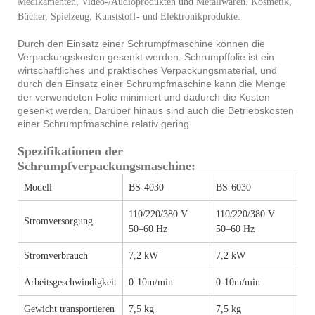
Medikamenten, Video-/Audioprodukten und Metallwaren. Kosmetik,
Bücher, Spielzeug, Kunststoff- und Elektronikprodukte.
Durch den Einsatz einer Schrumpfmaschine können die
Verpackungskosten gesenkt werden. Schrumpffolie ist ein
wirtschaftliches und praktisches Verpackungsmaterial, und
durch den Einsatz einer Schrumpfmaschine kann die Menge
der verwendeten Folie minimiert und dadurch die Kosten
gesenkt werden. Darüber hinaus sind auch die Betriebskosten
einer Schrumpfmaschine relativ gering.
Spezifikationen der
Schrumpfverpackungsmaschine:
Modell
BS-4030
BS-6030
110/220/380 V
110/220/380 V
Stromversorgung
50–60 Hz
50–60 Hz
Stromverbrauch
7,2 kW
7,2 kW
Arbeitsgeschwindigkeit
0-10m/min
0-10m/min
Gewicht transportieren
7,5 kg
7,5 kg