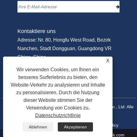
Kontaktiere uns
Adresse: Nr. 80, Hongfu West Road, Bezirk
Nanchen, Stadt Dongguan, Guangdong VR
China, China
X
Tel:
+86-18929213917
Wir verwenden Cookies, um Ihnen ein
Telefon:
+86-769-22311951
besseres Surferlebnis zu bieten, den
Email:
Info@sammipack.com
Website-Verkehr zu analysieren und Inhalte
zu personalisieren. Durch die Nutzung
dieser Website stimmen Sie der
Copyright © 2025 Dongguan Sammi Packing Machine Co., Ltd. Alle
Verwendung von Cookies zu.
Datenschutzrichtlinie
Rechte vorbehalten.
Verknüpfungen
Sitemap
RSS
XML
Privacy Policy
Ablehnen
Akzeptieren
+86-18929213917
Info@sammipack.com