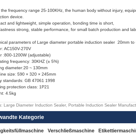
 the frequency range 25-100KHz, the human body without injury, equip
ction device.
ct and lightweight, simple operation, bonding time is short,
 fastness strong, stable performance, for small batch production and la
ical parameters of Large diameter portable induction sealer 20mm t
r: AC150V-270V
r :800-1200W (adjustable)
ating frequency: 30KHZ (± 5%)
ing diameter:20 ~ 130mm
ine size: 590 × 320 × 245mm
ty standards: GB 47061 1998
ng protection class: 1P21
t: 4.5kg
: Large Diameter Induction Sealer, Portable Induction Sealer Manufa
wandte Kategorie
igkeitsfüllmaschine
Verschließmaschine
Etikettiermasch