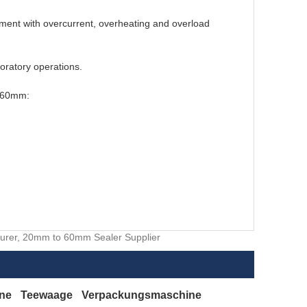
ment with overcurrent, overheating and overload
boratory operations.
o 60mm:
cturer, 20mm to 60mm Sealer Supplier
ine
Teewaage
Verpackungsmaschine