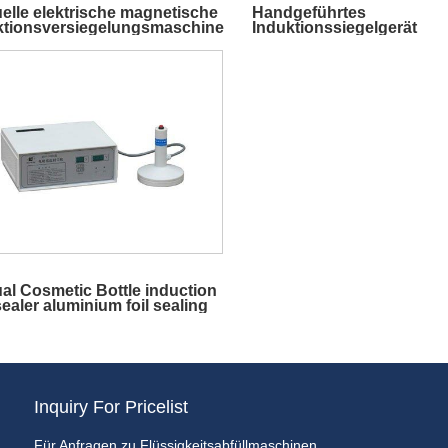
elle elektrische magnetische
Handgeführtes
ktionsversiegelungsmaschine
Induktionssiegelgerät
lastikflaschengläser
al Cosmetic Bottle induction
ealer aluminium foil sealing
ine
Inquiry For Pricelist
Für Anfragen zu Flüssigkeitsabfüllmaschinen,