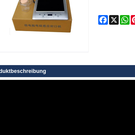
Facebook
X
Wh
duktbeschreibung