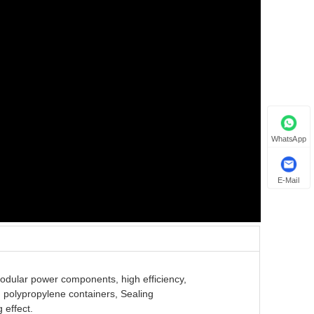
WhatsApp
E-Mail
odular power components, high efficiency,
 polypropylene containers, Sealing
 effect.