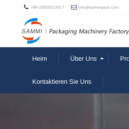
+86-18929213917
Info@sammipack.com
Heim
Über Uns
Pr
Kontaktieren Sie Uns