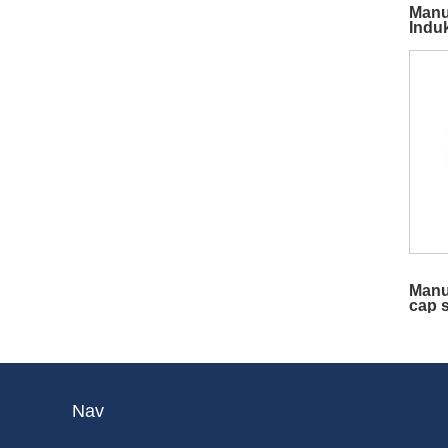
Manu
Indu
für P
Manu
cap s
mach
Nav