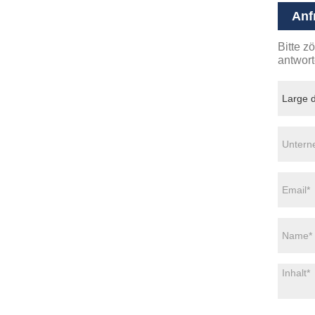
Anf
Bitte z
antwort