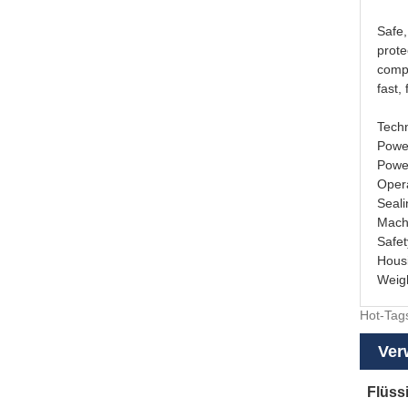
Safe,
prote
compa
fast,
Techn
Powe
Powe
Oper
Seal
Mach
Safe
Housi
Weigh
Hot-Tags
Ver
Flüss