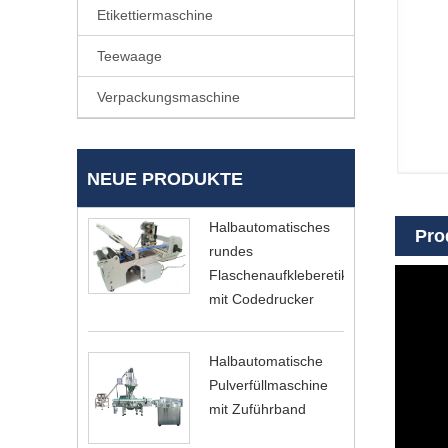
Etikettiermaschine
Teewaage
Verpackungsmaschine
NEUE PRODUKTE
Halbautomatisches
Pro
rundes
Flaschenaufkleberetikett
mit Codedrucker
Halbautomatische
Pulverfüllmaschine
mit Zuführband